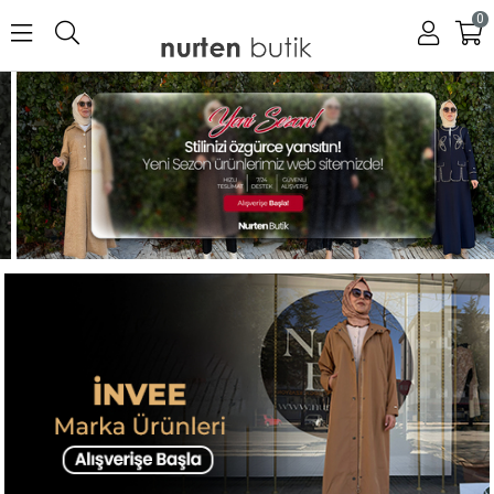
0
İndirimli
Ürünlerimizde
Değişim & İade
Yoktur.