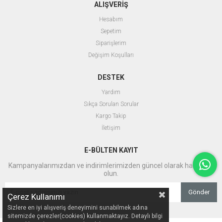
ALIŞVERİŞ
Hesabım
Sepetim
Siparişlerim
Değişim Koşulları
DESTEK
Yardım
Sıkça Sorulan Sorular
Kargo Takip
İletişim
E-BÜLTEN KAYIT
Kampanyalarımızdan ve indirimlerimizden güncel olarak haberdar
olun.
Gönder
Çerez Kullanımı
Sizlere en iyi alışveriş deneyimini sunabilmek adına
sitemizde çerezler(cookies) kullanmaktayız. Detaylı bilgi